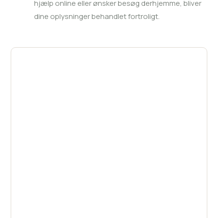
hjælp online eller ønsker besøg derhjemme, bliver
dine oplysninger behandlet fortroligt.
Få hjælp allerede i dag
Står du over for udfordringer med
afhængighed? Kontakt AlfaRehab i dag, og lad
os sammen finde de bedste løsninger, der
passer til dine behov.
Ring helt uforpligtende, eller send os en
besked her
.
(45) 35 35 35 81