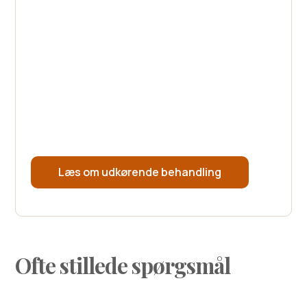
trygge rammer – hjemme hos dig selv, på din
arbejdsplads eller et andet sted, hvor det giver
mening for dig.
Kvaliteten er den samme som ved fremmøde i
én af vores afdelinger, og for mange gør det
det lettere at komme i gang.
Læs om udkørende behandling
Ofte stillede spørgsmål