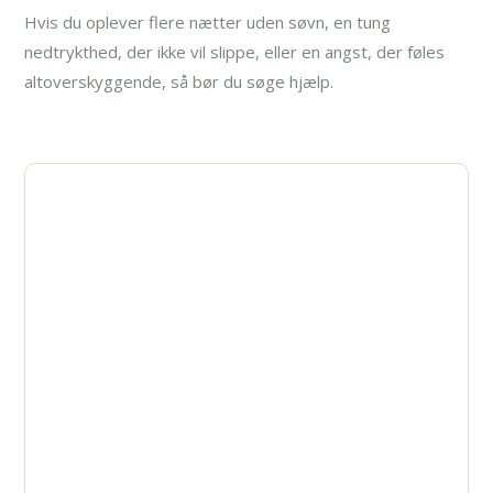
Hvis du oplever flere nætter uden søvn, en tung
nedtrykthed, der ikke vil slippe, eller en angst, der føles
altoverskyggende, så bør du søge hjælp.
Ønsker du at komme ud
af dit misbrug af
amfetamin? Kontakt os i
dag!
Står du over for udfordringer med
afhængighed? Kontakt AlfaRehab i dag, og lad
os sammen finde de bedste løsninger, der