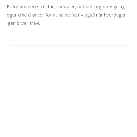
Et forløb med struktur, samtaler, netværk og opfølgning
øger dine chancer for at holde fast – også når hverdagen
igen bliver travl.
Ønsker du behandling
online?
Vidste du, at du faktisk kan modtage din
behandling online eller telefonisk?
Ved denne type behandling sidder du hjemme,
på din arbejdsplads eller hvor du føler dig
tilpas og modtager den støtte og hjælp som