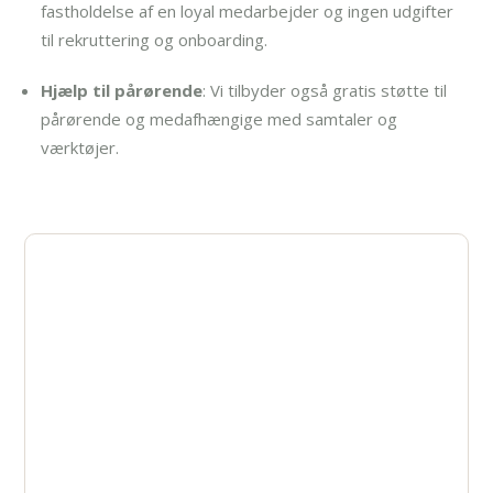
fastholdelse af en loyal medarbejder og ingen udgifter
til rekruttering og onboarding.
Hjælp til pårørende
: Vi tilbyder også gratis støtte til
pårørende og medafhængige med samtaler og
værktøjer.
Ønsker du behandling
der, hvor du er?
Du behøver ikke møde op et bestemt sted for
at få hjælp.
Hos AlfaRehab kan du modtage behandling i