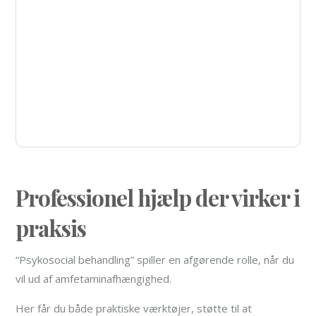
passer til dine behov.
Ring helt uforpligtende, eller send os en
besked her
.
(45) 35 35 35 81
Professionel hjælp der virker i
praksis
“Psykosocial behandling” spiller en afgørende rolle, når du
vil ud af amfetaminafhængighed.
Her får du både praktiske værktøjer, støtte til at