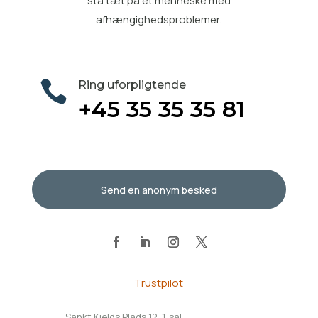
stå tæt på et menneske med
afhængighedsproblemer.

Ring uforpligtende
+45 35 35 35 81
Send en anonym besked
Trustpilot
Sankt Kjelds Plads 12, 1. sal