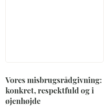
afhængighed? Kontakt AlfaRehab i dag, og lad
os sammen finde de bedste løsninger, der
passer til dine behov.
Ring helt uforpligtende, eller send os en
besked her
.
(45) 35 35 35 81
Vores misbrugsrådgivning:
konkret, respektfuld og i
øjenhøjde