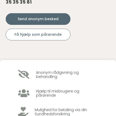
35 35 35 81
Send anonym besked
Få hjælp som pårørende

Anonym rådgivning og
behandling

Hjælp til misbrugere og
pårørende

Mulighed for betaling via din
Sundhedsforsikring