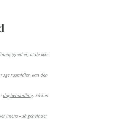
d
afhængighed er, at de ikke
bruge rusmidler, kan den
 i
dagbehandling
. Så kan
ker imens – så genvinder