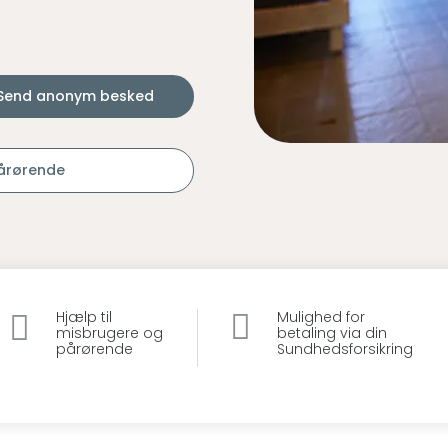
Send anonym besked
pårørende


Hjælp til
Mulighed for
misbrugere og
betaling via din
pårørende
Sundhedsforsikring