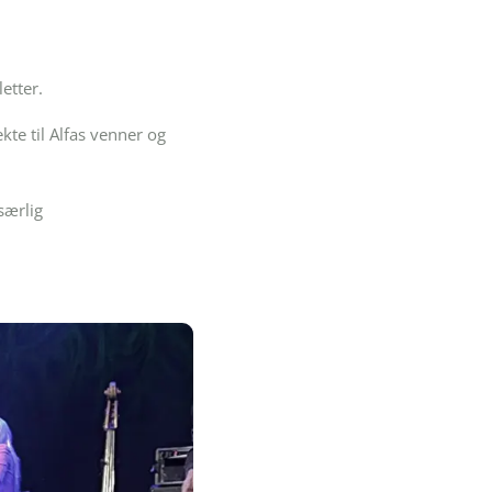
etter.
te til Alfas venner og
særlig