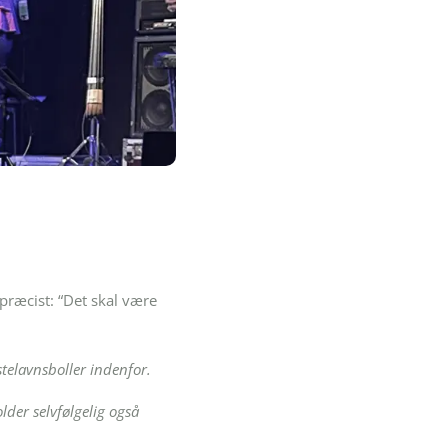
præcist: “Det skal være
stelavnsboller indenfor.
lder selvfølgelig også