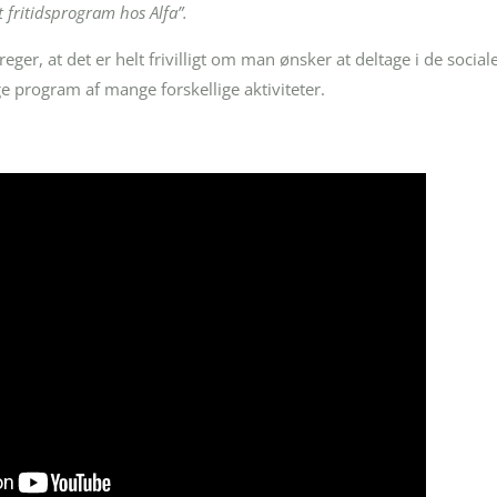
vt fritidsprogram hos Alfa”.
er, at det er helt frivilligt om man ønsker at deltage i de sociale a
ige program af mange forskellige aktiviteter.