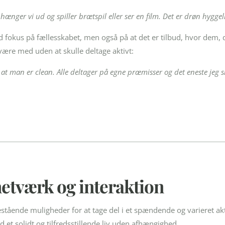
 hænger vi ud og spiller brætspil eller ser en film. Det er drøn hyggel
d fokus på fællesskabet, men også på at det er tilbud, hvor dem, d
ære med uden at skulle deltage aktivt:
at man er clean. Alle deltager på egne præmisser og det eneste jeg si
netværk og interaktion
tående muligheder for at tage del i et spændende og varieret ak
 et solidt og tilfredsstillende liv uden afhængighed.