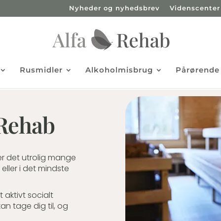
Nyheder og nyhedsbrev
Videnscenter
Rusmidler
Alkoholmisbrug
Pårørende
aRehab
er det utrolig mange
eller i det mindste
 aktivt socialt
an tage dig til, og