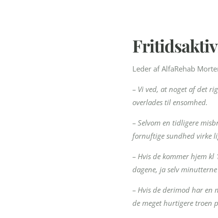
Fritidsakti
Leder af AlfaRehab Morte
– Vi ved, at noget af det r
overlades til ensomhed.
– Selvom en tidligere misb
fornuftige sundhed virke li
– Hvis de kommer hjem kl 1
dagene, ja selv minutterne
– Hvis de derimod har en m
de meget hurtigere troen på