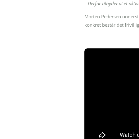
– Derfor tilbyder vi et akti
Morten Pedersen understreg
konkret består det frivill