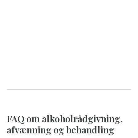
Vi har gennem mere end 15 år tilbudt professionel hjælp til
personer med alkoholproblemer, og vi tilbyder fleksible
behandlingsforløb, så du både kan bo hjemme og passe
dit arbejde, mens du får behandling for dit alkoholmisbrug.
misbrugscenter i Odense
Læs mere om vores
her.
(45) 35 35 35 81
Ring til os døgnet rundt på
.
FAQ om alkoholrådgivning,
afvænning og behandling