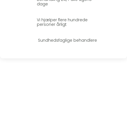
dage
Vi hjælper flere hundrede
personer årligt
Sundhedsfaglige behandlere
SKAL VI OGSÅ HJÆLPE DIG MED PROFESSIONEL
HJÆLP?
Anonym alkoholafvænning og
behandling på Fyn