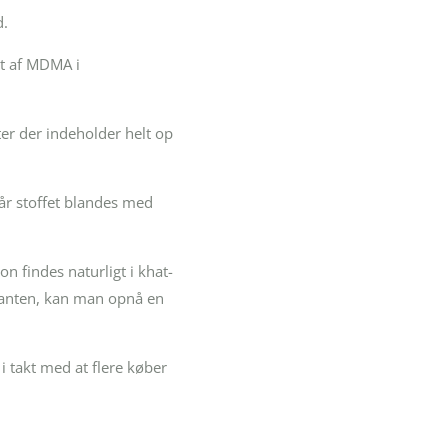
d.
et af MDMA i
ter der indeholder helt op
når stoffet blandes med
n findes naturligt i khat-
planten, kan man opnå en
i takt med at flere køber