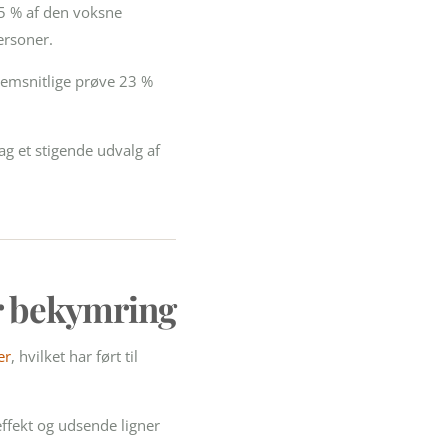
,5 % af den voksne
ersoner.
nnemsnitlige prøve 23 %
ag et stigende udvalg af
r bekymring
er
, hvilket har ført til
 effekt og udsende ligner