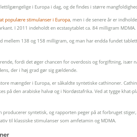
lettilgængelige i Europa i dag, og de findes i større mangfoldighe
at populære stimulanser i Europa
, men i de senere år er indhold
arkant. I 2011 indeholdt en ecstasytablet ca. 84 milligram MDMA.
 sted mellem 138 og 158 milligram, og man har endda fundet tablet
ende, fordi det øger chancen for overdosis og forgiftning, især 
ens, der i høj grad gør sig gældende.
 store mængder i Europa, er såkaldte syntetiske cathinoner. Cathino
es på den arabiske halvø og i Nordøstafrika. Ved at tygge khat-
n producerer syntetisk, og rapporten peger på at forbruget stiger, 
rnativ til klassiske stimulanser som amfetamin og MDMA.
oner