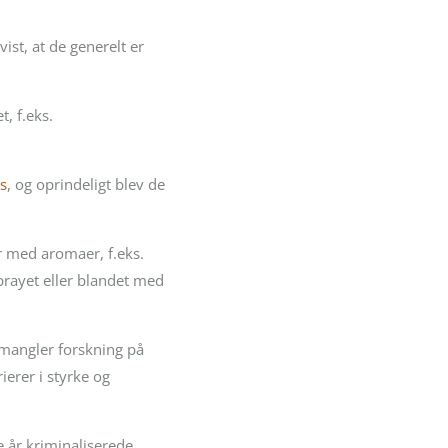
ist, at de generelt er
, f.eks.
is
, og oprindeligt blev de
r med aromaer, f.eks.
prayet eller blandet med
 mangler forskning på
erer i styrke og
e år kriminaliserede