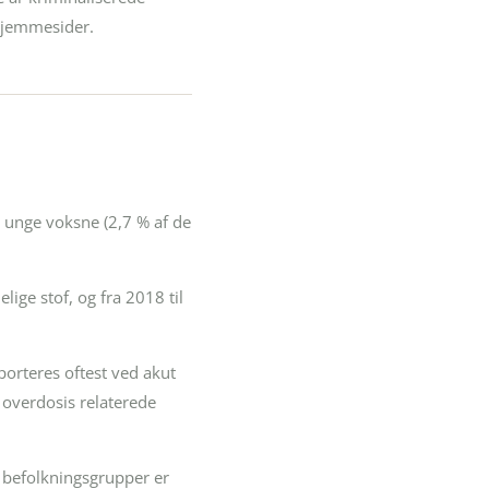
hjemmesider.
. unge voksne (2,7 % af de
lige stof, og fra 2018 til
orteres oftest ved akut
e overdosis relaterede
e befolkningsgrupper er