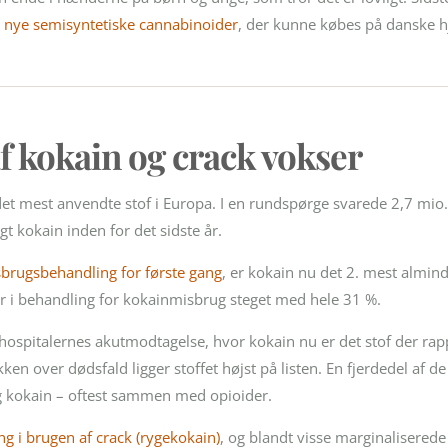
 nye semisyntetiske cannabinoider
, der kunne købes på danske 
f kokain og crack vokser
det mest anvendte stof i Europa. I en rundspørge svarede 2,7 mio
gt kokain inden for det sidste år.
sbrugsbehandling for første gang
, er kokain nu det 2. mest alminde
ter i behandling for kokainmisbrug steget med hele 31 %.
ospitalernes akutmodtagelse, hvor kokain nu er det stof der rapp
ikken over dødsfald ligger stoffet højst på listen. En fjerdedel af d
ag kokain – oftest sammen med opioider.
ng i brugen af crack (rygekokain)
, og blandt visse marginalisered