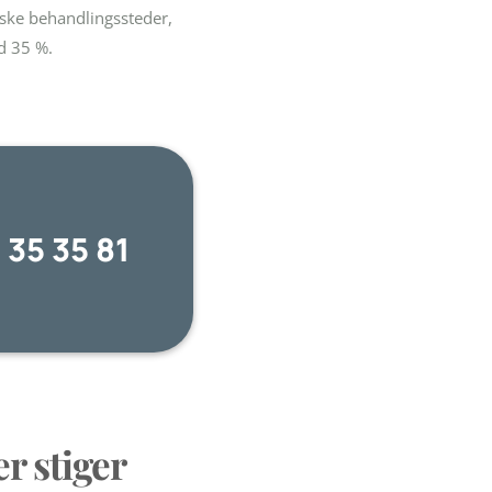
iske behandlingssteder,
d 35 %.
5 35 35 81
r stiger