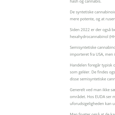
hash og cannabis.
De syntetiske cannabinoide
mere potente, og at rusen
Siden 2022 er der også b
hexahydrocannabinol (HHC)
Semisyntetiske cannabino
importeret fra USA, men 
Handelen foregår typisk 
som geléer. De findes ogs
disse semisyntetiske can
Generelt ved man ikke sæ
området. Hos EUDA ser ma
uforudsigeligheden kan ud
Man frygter også at de ka