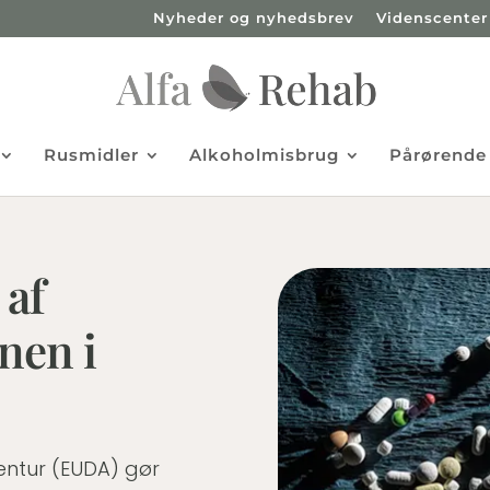
Nyheder og nyhedsbrev
Videnscenter
Rusmidler
Alkoholmisbrug
Pårørende
 af
nen i
entur (EUDA) gør