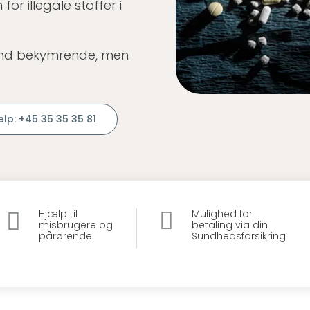
or illegale stoffer i
nd bekymrende, men
ælp: +45 35 35 35 81


Hjælp til
Mulighed for
misbrugere og
betaling via din
pårørende
Sundhedsforsikring