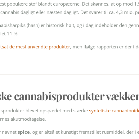
mest populære stof blandt europæerne. Det skønnes, at op mod 1
annabis dagligt eller næsten dagligt. Det svarer til ca. 4,3 mio. p
nabisharpiks (hash) er historisk højt, og i dag indeholder den ge
let 11 %.
tsat de mest anvendte produkter
, men ifølge rapporten er der i d
iske cannabisprodukter vække
abisprodukter blevet opspædet med stærke
syntetiske cannabinoid
ernes akutmodtagelse.
r navnet
spice
, og er altså et kunstigt fremstillet rusmiddel, der i