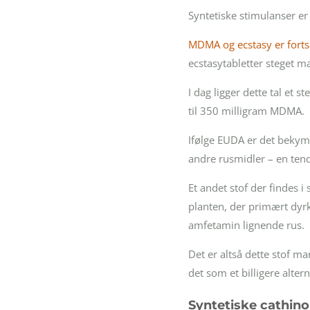
Syntetiske stimulanser er 
MDMA og ecstasy er forts
ecstasytabletter steget m
I dag ligger dette tal et
til 350 milligram MDMA.
Ifølge EUDA er det bekymr
andre rusmidler – en tend
Et andet stof der findes i
planten, der primært dyrk
amfetamin lignende rus.
Det er altså dette stof ma
det som et billigere alte
Syntetiske cathin