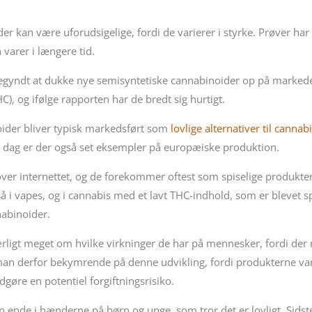
r kan være uforudsigelige, fordi de varierer i styrke. Prøver har v
 varer i længere tid.
egyndt at dukke nye semisyntetiske cannabinoider op på markedet
, og ifølge rapporten har de bredt sig hurtigt.
ider bliver typisk markedsført som
lovlige alternativer til cannab
i dag er der også set eksempler på europæiske produktion.
over internettet, og de forekommer oftest som spiselige produkte
å i vapes, og i cannabis med et lavt THC-indhold, som er blevet s
nabinoider.
rligt meget om hvilke virkninger de har på mennesker, fordi der
n derfor bekymrende på denne udvikling, fordi produkterne vari
gøre en potentiel forgiftningsrisiko.
n ende i hænderne på børn og unge, som tror det er lovligt. Sidst