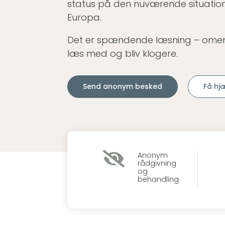
status på den nuværende situation f
Europa.
Det er spændende læsning – ome
læs med og bliv klogere.
Send anonym besked
Få hj

Anonym
rådgivning
og
behandling