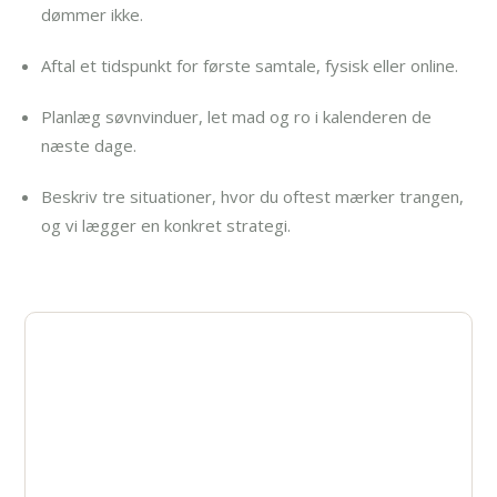
dømmer ikke.
Aftal et tidspunkt for første samtale, fysisk eller online.
Planlæg søvnvinduer, let mad og ro i kalenderen de
næste dage.
Beskriv tre situationer, hvor du oftest mærker trangen,
og vi lægger en konkret strategi.
Klar til at få styr på dit
misbrug af speed?
Står du over for udfordringer med