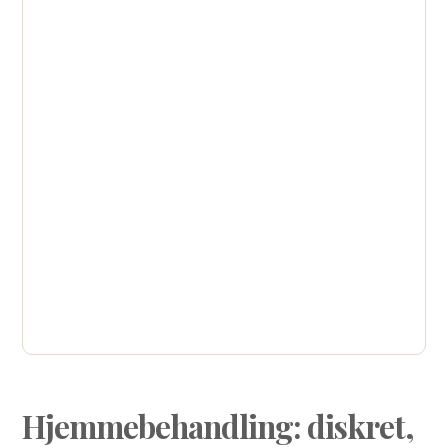
Få hjælp allerede i dag
Står du over for udfordringer med
afhængighed? Kontakt AlfaRehab i dag, og lad
os sammen finde de bedste løsninger, der
passer til dine behov.
Ring helt uforpligtende, eller send os en
besked her
.
(45) 35 35 35 81
Hjemmebehandling: diskret,