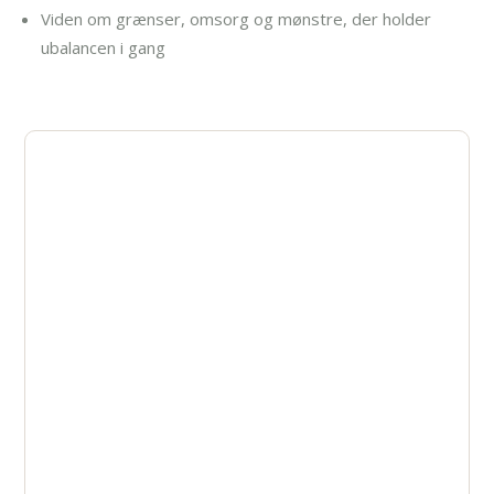
Viden om grænser, omsorg og mønstre, der holder
ubalancen i gang
Få hjælp allerede i dag
Står du over for udfordringer med
afhængighed? Kontakt AlfaRehab i dag, og lad
os sammen finde de bedste løsninger, der
passer til dine behov.
Ring helt uforpligtende, eller send os en
besked her
.
(45) 35 35 35 81