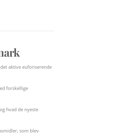
nmark
 det aktive euforiserende
d forskellige
 og hvad de nyeste
usmidler, som blev