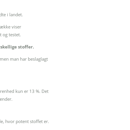
te i landet.
række viser
 og testet.
kellige stoffer.
, men man har beslaglagt
.
 renhed kun er 13 %. Det
kender.
, hvor potent stoffet er.