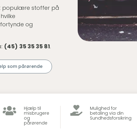
t populære stoffer på
hvilke
t fortynde og
å:
(45)
35 35 35 81
.
ælp som pårørende


Hjælp til
Mulighed for
misbrugere
betaling via din
og
Sundhedsforsikring
pårørende