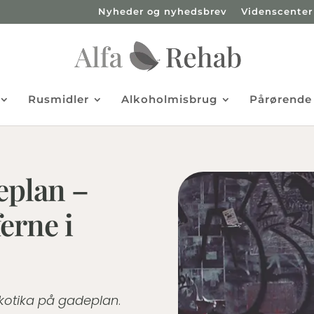
Nyheder og nyhedsbrev
Videnscenter
Rusmidler
Alkoholmisbrug
Pårørende
eplan –
erne i
kotika på gadeplan
.