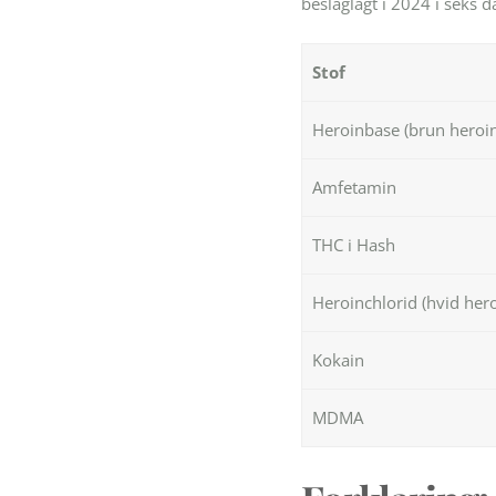
beslaglagt i 2024 i seks 
Stof
Heroinbase (brun heroin
Amfetamin
THC i Hash
Heroinchlorid (hvid hero
Kokain
MDMA