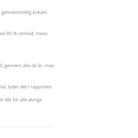
ar gennemsnitlig kokain
 med 85 % renhed, mens
HC
gennem alle de år, man
al, lyder det i rapporten.
 det for alle øvrige