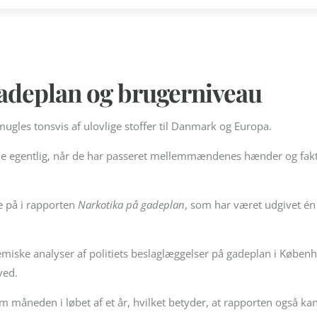
gadeplan og brugerniveau
ugles tonsvis af ulovlige stoffer til Danmark og Europa.
ne egentlig, når de har passeret mellemmændenes hænder og fakti
e på i rapporten
Narkotika på gadeplan
, som har været udgivet én
emiske analyser af politiets beslaglæggelser på gadeplan i Køben
ved.
måneden i løbet af et år, hvilket betyder, at rapporten også kan v