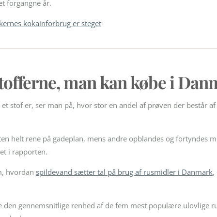
et forgangne år.
ernes kokainforbrug er steget
stofferne, man kan købe i Da
et stof er, ser man på, hvor stor en andel af prøven der består af
ten helt rene på gadeplan, mens andre opblandes og fortyndes me
et i rapporten.
om, hvordan
spildevand sætter tal på brug af rusmidler i Danmark
,
se den gennemsnitlige renhed af de fem mest populære ulovlige r