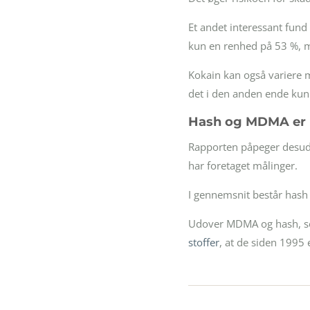
Et andet interessant fund 
kun en renhed på 53 %, me
Kokain kan også variere 
det i den anden ende kun 
Hash og MDMA er 
Rapporten påpeger desuden
har foretaget målinger.
I gennemsnit består hash a
Udover MDMA og hash, som
stoffer
, at de siden 1995 e