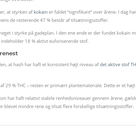
er, at styrken af
kokain
er faldet “signifikant” over årene. I dag h
ns de resterende 47 % består af tilsætningsstoffer.
meget i styrke på gadeplan. I den ene ende er der fundet kokain
indeholder 18 % aktivt euforiserende stof.
renest
, at hash har haft et konsistent højt niveau af
det aktive stof T
f 29 % THC – resten er primært plantemateriale. Dette er et højt t
 har haft relativt stabile renhedsniveauer gennem årene, gælder
r blevet mindre rene og tilsat flere forskellige tilsætningsstoffer.