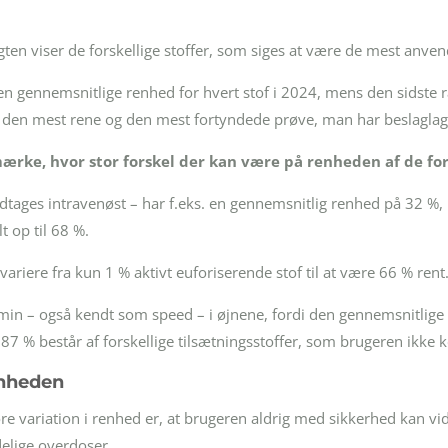
ten viser de forskellige stoffer, som siges at være de mest anvend
n gennemsnitlige renhed for hvert stof i 2024, mens den sidste 
 den mest rene og den mest fortyndede prøve, man har beslaglagt
rke, hvor stor forskel der kan være på renheden af de fors
dtages intravenøst – har f.eks. en gennemsnitlig renhed på 32 %
 op til 68 %.
variere fra kun 1 % aktivt euforiserende stof til at være 66 % rent
min – også kendt som speed – i øjnene, fordi den gennemsnitlige
 87 % består af forskellige tilsætningsstoffer, som brugeren ikke 
enheden
e variation i renhed er, at brugeren aldrig med sikkerhed kan vide
delige overdoser.