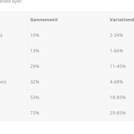
danske byer:
Gennemsnit
Variation
)
10%
2-34%
13%
1-66%
29%
11-45%
in)
32%
4-68%
53%
18-85%
73%
29-85%