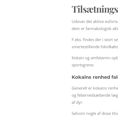
Tilsætnings
Udover det aktive euforis
dem er farmakologisk akt
F.eks. findes der i stort s
smertestillende håndkøb
Kokain og amfetamin op
sportsgrene.
Kokains renhed fal
Generelt er kokains renhe
og febernedsættende læge
af dyr.
Selvom nogle af disse ti