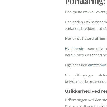
Forklaring:
Den første række i oversig
Den anden række viser de
variationsbredden – altså
Her er det værd at bemæ
Hvid heroin
– som ofte in
heroin med en renhed helt
Ligeledes kan
amfetamin
Generelt springer amfeta
betyder, at de resterende
Usikkerhed ved r
Udfordringen ved den stor
Det øger risikoen for ska