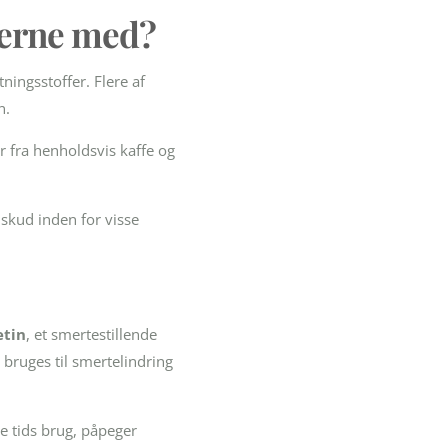
ferne med?
ningsstoffer. Flere af
n.
r fra henholdsvis kaffe og
skud inden for visse
etin
, et smertestillende
bruges til smertelindring
e tids brug, påpeger