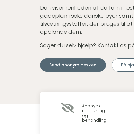
Den viser renheden af de fem mes
gadeplan i seks danske byer samt 
tilsætningsstoffer, der bruges til a
opblande dem.
Søger du selv hjælp? Kontakt os p
Send anonym besked
Få hj

Anonym
rådgivning
og
behandling