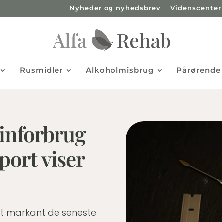
Nyheder og nyhedsbrev
Videnscenter
Rusmidler
Alkoholmisbrug
Pårørende
inforbrug
port viser
et markant de seneste