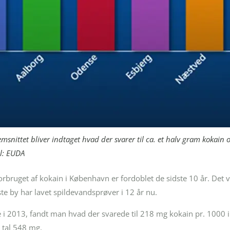
emsnittet bliver indtaget hvad der svarer til ca. et halv gram kokain
l: EUDA
 forbruget af kokain i København er fordoblet de sidste 10 år. Det
 by har lavet spildevandsprøver i 12 år nu.
 i 2013, fandt man hvad der svarede til 218 mg kokain pr. 1000
 tal 548 mg.