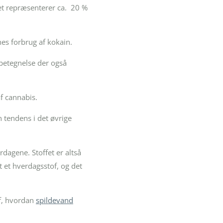
et repræsenterer ca. 20 %
es forbrug af kokain.
betegnelse der også
af cannabis.
 tendens i det øvrige
dagene. Stoffet er altså
 et hverdagsstof, og det
af, hvordan
spildevand