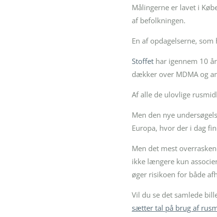
Målingerne er lavet i Kø
af befolkningen.
En af opdagelserne, som h
Stoffet
har igennem 10 år 
dækker over MDMA og a
Af alle de ulovlige rusmid
Men den nye undersøgelse 
Europa, hvor der i dag f
Men det mest overraskende
ikke længere kun associer
øger risikoen for både a
Vil du se det samlede bil
sætter tal på brug af rus