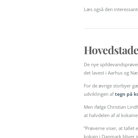
Læs også den interessante
Hovedstad
De nye spildevandsprøver 
det lavest i Aarhus og Næ
For de øvrige storbyer gæ
udviklingen af
tegn på ko
Men ifølge Christian Lindh
at halvdelen af al kokaine
”Prøverne viser, at talle
kokain i Danmark bliver i