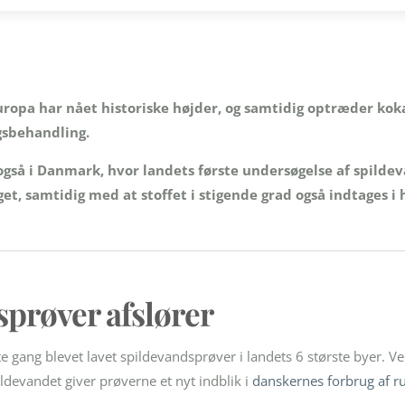
ropa har nået historiske højder, og samtidig optræder kok
gsbehandling.
gså i Danmark, hvor landets første undersøgelse af spildev
et, samtidig med at stoffet i stigende grad også indtages i
prøver afslører
te gang blevet lavet spildevandsprøver i landets 6 største byer.
ildevandet giver prøverne et nyt indblik i
danskernes forbrug af r