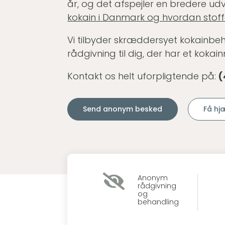
år, og det afspejler en bredere udv
kokain i Danmark og hvordan stoff
Vi tilbyder skræddersyet kokainbe
rådgivning til dig, der har et kokai
Kontakt os helt uforpligtende på:
(
Send anonym besked
Få hj

Anonym
rådgivning
og
behandling