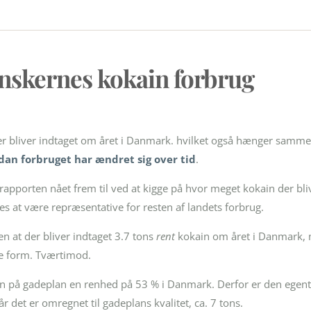
anskernes kokain forbrug
er bliver indtaget om året i Danmark. hvilket også hænger samme
an forbruget har ændret sig over tid
.
il rapporten nået frem til ved at kigge på hvor meget kokain der bl
es at være repræsentative for resten af landets forbrug.
en at der bliver indtaget 3.7 tons
rent
kokain om året i Danmark, m
ene form. Tværtimod.
in på gadeplan en renhed på 53 % i Danmark. Derfor er den egen
år det er omregnet til gadeplans kvalitet, ca. 7 tons.