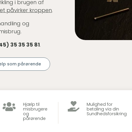
ikling i brugen af
et påvirker kroppen
.
handling og
nmisbrug.
45) 35 35 35 81
.
ælp som pårørende


Hjælp til
Mulighed for
misbrugere
betaling via din
og
Sundhedsforsikring
pårørende