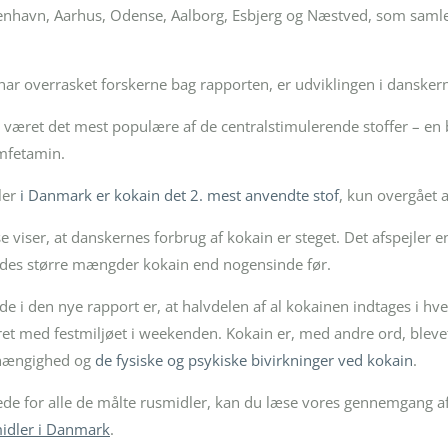
benhavn, Aarhus, Odense, Aalborg, Esbjerg og Næstved, som saml
ar overrasket forskerne bag rapporten, er udviklingen i danskern
været det mest populære af de centralstimulerende stoffer – en 
mfetamin.
ler
i Danmark er kokain det 2. mest anvendte stof
, kun overgået 
viser, at danskernes forbrug af kokain er steget. Det afspejler en
indes større mængder kokain end nogensinde før.
 i den nye rapport er, at halvdelen af al kokainen indtages i hver
et med festmiljøet i weekenden. Kokain er, med andre ord, blevet
fhængighed og
de fysiske og psykiske bivirkninger ved kokain
.
lede for alle de målte rusmidler, kan du læse vores gennemgang 
midler i Danmark
.