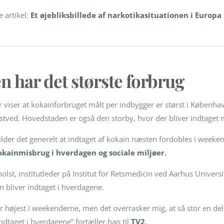
 artikel:
Et øjebliksbillede af narkotikasituationen i Europa
en
har det største forbrug
viser at kokainforbruget målt per indbygger er størst i Københa
stved. Hovedstaden er også den storby, hvor der bliver indtaget 
lder det generelt at indtaget af kokain næsten fordobles i weeken
kainmisbrug i hverdagen og sociale miljøer.
olst, institutleder på Institut for Retsmedicin ved Aarhus Univers
n bliver indtaget i hverdagene.
t er højest i weekenderne, men det overrasker mig, at så stor en 
ndtaget i hverdagene” fortæller han til
TV2
.