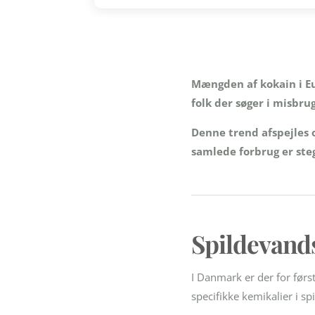
Mængden af kokain i Eu
folk der søger i misbru
Denne trend afspejles o
samlede forbrug er steg
Spildevands
I Danmark er der for førs
specifikke kemikalier i sp