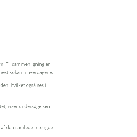
vn. Til sammenligning er
mest kokain i hverdagene.
den, hvilket også ses i
itet, viser undersøgelsen
del af den samlede mængde