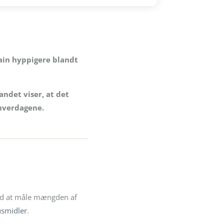
ain hyppigere blandt
andet viser, at det
 hverdagene.
 Ved at måle mængden af
usmidler
.