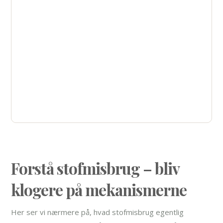
afhængighed? Kontakt AlfaRehab i dag, og lad
os sammen finde de bedste løsninger, der
passer til dine behov.
Ring helt uforpligtende, eller send os en
besked her
.
(45) 35 35 35 81
Forstå stofmisbrug – bliv
klogere på mekanismerne
Her ser vi nærmere på, hvad stofmisbrug egentlig