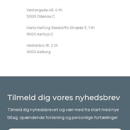
Vestergade 48, 4 th
5000 Odense C
Hans Hartvig Seedorffs Stræde 3, 1 th
8000 Aarhus C
Vesterbro 18, 2 th
9000 Aalborg
Tilmeld dig vores nyhedsbrev
Tilmeld dig
nyhedsbrevet
og vær med fra start med nye
tiltag, spændende forskning og personlige fortællinger