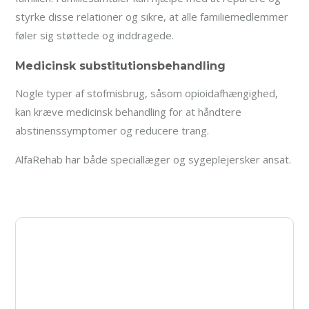
styrke disse relationer og sikre, at alle familiemedlemmer
føler sig støttede og inddragede.
Medicinsk substitutionsbehandling
Nogle typer af stofmisbrug, såsom opioidafhængighed,
kan kræve medicinsk behandling for at håndtere
abstinenssymptomer og reducere trang.
AlfaRehab har både speciallæger og sygeplejersker ansat.
Få hjælp allerede i dag
Står du over for udfordringer med