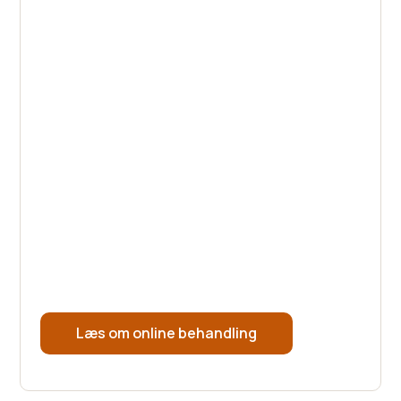
Ønsker du behandling
online?
Vidste du, at du faktisk kan modtage din
behandling online eller telefonisk?
Ved denne type behandling sidder du hjemme,
på din arbejdsplads eller hvor du føler dig
tilpas og modtager den støtte og hjælp som
du har behov for.
Læs om online behandling