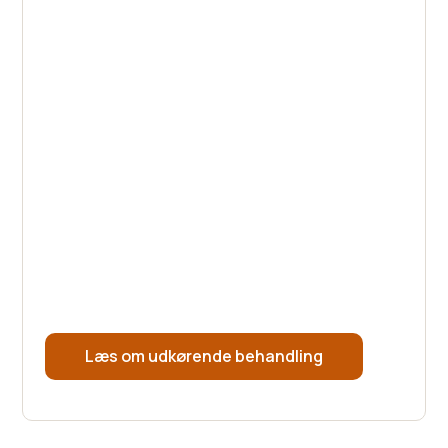
Du behøver ikke møde op et bestemt sted for
at få hjælp.
Hos AlfaRehab kan du modtage behandling i
trygge rammer – hjemme hos dig selv, på din
arbejdsplads eller et andet sted, hvor det giver
mening for dig.
Kvaliteten er den samme som ved fremmøde i
én af vores afdelinger, og for mange gør det
det lettere at komme i gang.
Læs om udkørende behandling