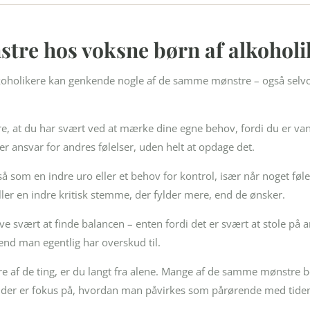
tre hos voksne børn af alkoholi
oholikere kan genkende nogle af de samme mønstre – også selvom 
, at du har svært ved at mærke dine egne behov, fordi du er vant t
er ansvar for andres følelser, uden helt at opdage det.
så som en indre uro eller et behov for kontrol, især når noget føl
eller en indre kritisk stemme, der fylder mere, end de ønsker.
ive svært at finde balancen – enten fordi det er svært at stole på 
end man egentlig har overskud til.
e af de ting, er du langt fra alene. Mange af de samme mønstre 
r der er fokus på, hvordan man påvirkes som pårørende med tide