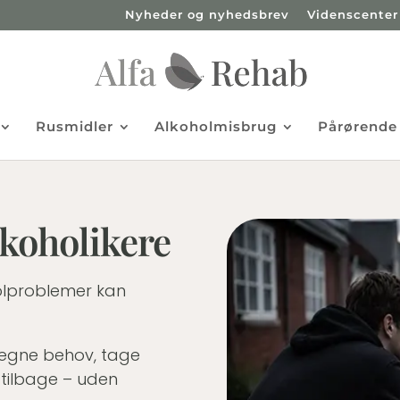
Nyheder og nyhedsbrev
Videnscenter
Rusmidler
Alkoholmisbrug
Pårørende
lkoholikere
holproblemer kan
e egne behov, tage
 tilbage – uden