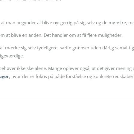
 at man begynder at blive nysgerrig på sig selv og de mønstre, m
m at blive en anden. Det handler om at få flere muligheder.
t mærke sig selv tydeligere, sætte grænser uden dårlig samvittig
ligeværdige.
behøver ikke ske alene. Mange oplever også, at det giver mening a
uger
, hvor der er fokus på både forståelse og konkrete redskaber
 første skridt i dit eget tem
g bliv kontaktet af en behandler, som kan guide dig videre – i 