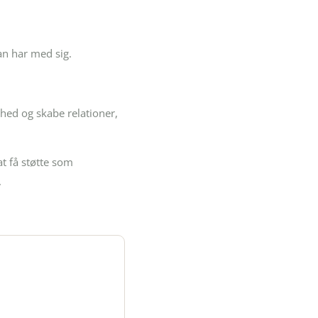
an har med sig.
hed og skabe relationer,
t få støtte som
.
po
dit tempo.