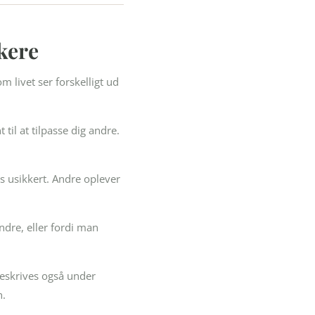
kere
livet ser forskelligt ud
il at tilpasse dig andre.
es usikkert. Andre oplever
andre, eller fordi man
beskrives også under
n.