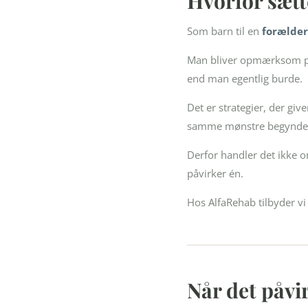
Hvorfor sætt
Som barn til en
forælde
Man bliver opmærksom på s
end man egentlig burde.
Det er strategier, der g
samme mønstre begynde 
Derfor handler det ikke 
påvirker én.
Hos AlfaRehab tilbyder vi
Når det påvir