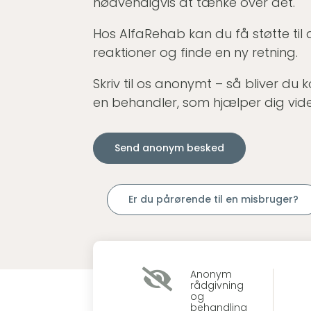
nødvendigvis at tænke over det.
Hos AlfaRehab kan du få støtte til 
reaktioner og finde en ny retning.
Skriv til os anonymt – så bliver du k
en behandler, som hjælper dig vide
Send anonym besked
Er du pårørende til en misbruger?

Anonym
rådgivning
og
behandling