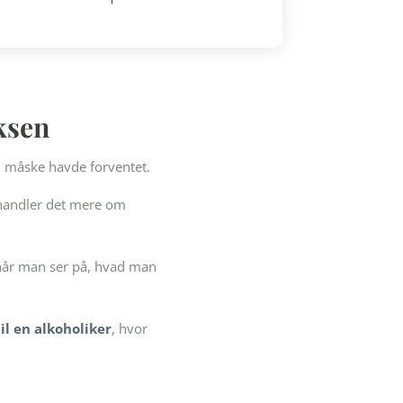
ksen
 måske havde forventet.
e handler det mere om
, når man ser på, hvad man
il en alkoholiker
, hvor