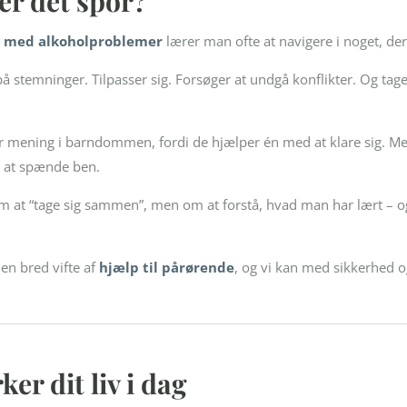
er det spor?
r med alkoholproblemer
lærer man ofte at navigere i noget, der
temninger. Tilpasser sig. Forsøger at undgå konflikter. Og tage
iver mening i barndommen, fordi de hjælper én med at klare sig. 
at spænde ben.
om at “tage sig sammen”, men om at forstå, hvad man har lært – o
 en bred vifte af
hjælp til pårørende
, og vi kan med sikkerhed o
ker dit liv i dag