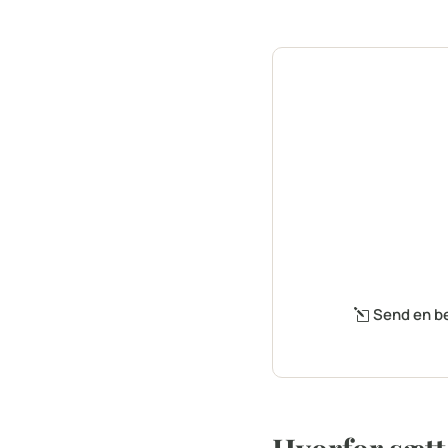
Du beh
Du behøver ikke
Skriv til os – 
muligheder og 
Send en besked 
Send en b