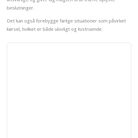
beslutninger.
Det kan også forebygge farlige situationer som påvirket
kørsel, hvilket er både ulovligt og livstruende.
Få hjælp allerede i dag
Står du over for udfordringer med
afhængighed? Kontakt AlfaRehab i dag, og lad
os sammen finde de bedste løsninger, der
passer til dine behov.
Ring helt uforpligtende, eller send os en
besked her
.