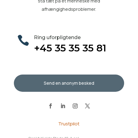
stå tæt på et menneske med
afhængighedsproblemer.

Ring uforpligtende
+45 35 35 35 81
Send en anonym besked
Trustpilot