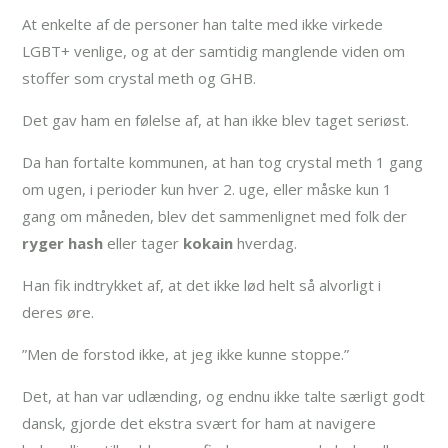
At enkelte af de personer han talte med ikke virkede
LGBT+ venlige, og at der samtidig manglende viden om
stoffer som crystal meth og GHB.
Det gav ham en følelse af, at han ikke blev taget seriøst.
Da han fortalte kommunen, at han tog crystal meth 1 gang
om ugen, i perioder kun hver 2. uge, eller måske kun 1
gang om måneden, blev det sammenlignet med folk der
ryger hash
eller tager
kokain
hverdag.
Han fik indtrykket af, at det ikke lød helt så alvorligt i
deres øre.
”Men de forstod ikke, at jeg ikke kunne stoppe.”
Det, at han var udlænding, og endnu ikke talte særligt godt
dansk, gjorde det ekstra svært for ham at navigere