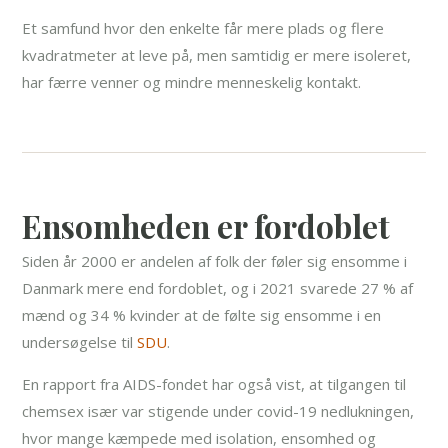
Et samfund hvor den enkelte får mere plads og flere
kvadratmeter at leve på, men samtidig er mere isoleret,
har færre venner og mindre menneskelig kontakt.
Ensomheden er fordoblet
Siden år 2000 er andelen af folk der føler sig ensomme i
Danmark mere end fordoblet, og i 2021 svarede 27 % af
mænd og 34 % kvinder at de følte sig ensomme i en
undersøgelse til
SDU
.
En rapport fra AIDS-fondet har også vist, at tilgangen til
chemsex især var stigende under covid-19 nedlukningen,
hvor mange kæmpede med isolation, ensomhed og