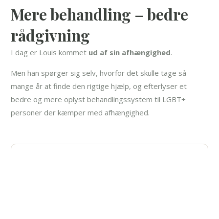
Mere behandling – bedre
rådgivning
I dag er Louis kommet
ud af sin afhængighed
.
Men han spørger sig selv, hvorfor det skulle tage så
mange år at finde den rigtige hjælp, og efterlyser et
bedre og mere oplyst behandlingssystem til LGBT+
personer der kæmper med afhængighed.
Få hjælp allerede i dag
Står du over for udfordringer med
afhængighed? Kontakt AlfaRehab i dag, og lad
os sammen finde de bedste løsninger, der