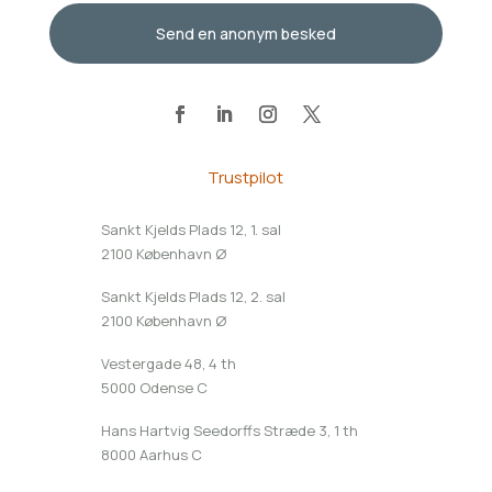
Send en anonym besked
Trustpilot
Sankt Kjelds Plads 12, 1. sal
2100 København Ø
Sankt Kjelds Plads 12, 2. sal
2100 København Ø
Vestergade 48, 4 th
5000 Odense C
Hans Hartvig Seedorffs Stræde 3, 1 th
8000 Aarhus C