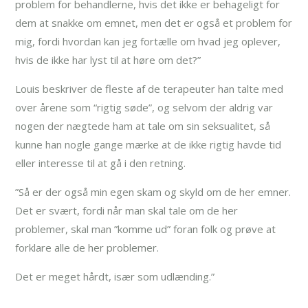
problem for behandlerne, hvis det ikke er behageligt for
dem at snakke om emnet, men det er også et problem for
mig, fordi hvordan kan jeg fortælle om hvad jeg oplever,
hvis de ikke har lyst til at høre om det?”
Louis beskriver de fleste af de terapeuter han talte med
over årene som “rigtig søde”, og selvom der aldrig var
nogen der nægtede ham at tale om sin seksualitet, så
kunne han nogle gange mærke at de ikke rigtig havde tid
eller interesse til at gå i den retning.
”Så er der også min egen skam og skyld om de her emner.
Det er svært, fordi når man skal tale om de her
problemer, skal man ”komme ud” foran folk og prøve at
forklare alle de her problemer.
Det er meget hårdt, især som udlænding.”