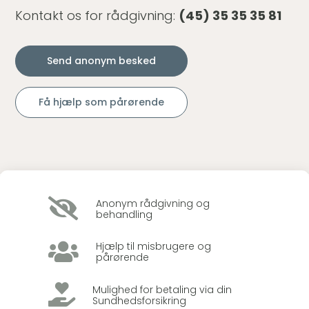
Kontakt os for rådgivning:
(45) 35 35 35 81
Send anonym besked
Få hjælp som pårørende

Anonym rådgivning og
behandling

Hjælp til misbrugere og
pårørende

Mulighed for betaling via din
Sundhedsforsikring