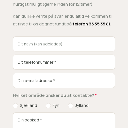
hurtigst muligt (gerne inden for 12 timer).
Kan du ikke vente på svar, er du altid velkommen til
at ringe til os døgnet rundt på
telefon 35 35 35 81
.
Hvilket område ønsker du at kontakte?
Sjælland
Fyn
Jylland