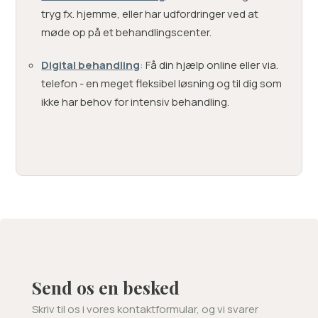
tryg fx. hjemme, eller har udfordringer ved at
møde op på et behandlingscenter.
Digital behandling
: Få din hjælp online eller via.
telefon - en meget fleksibel løsning og til dig som
ikke har behov for intensiv behandling.
Send os en besked
Skriv til os i vores kontaktformular, og vi svarer