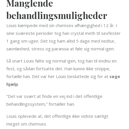
Manglende
behandlingsmuligheder
Louis kæmpede med sin chemsex afhængighed i 12 år. I
sine sværeste perioder tog han crystal meth til sexfester
1 gang om ugen. Det tog ham altid 5 dage med nedtur,
søvnløshed, stress og paranoia at føle sig normal igen.
Så snart Louis følte sig normal igen, tog han til endnu en
fest, og sådan fortsatte det. Han kunne ikke stoppe,
fortælle han. Det var her Louis besluttede sig for at
søge
hjælp
.
”Det var svært at finde en vej ind i det offentlige
behandlingssystem,” fortæller han.
Louis oplevede at, det offentlige ikke vidste særligt
meget om chemsex.